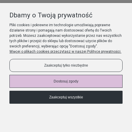
MOJE KONTO
Dbamy o Twoją prywatność
Pokaż pełną wersję strony
Pliki cookies i pokrewne im technologie umożliwiają poprawne
działanie strony i pomagają nam dostosować ofertę do Twoich
Sklep internetowy Shoper.pl
potrzeb. Możesz zaakceptować wykorzystanie przez nas wszystkich
tych plików i przejść do sklepu lub dostosować użycie plików do
swoich preferencji, wybierając opcję "Dostosuj zgody".
Więcej o plikach cookies przeczytasz w naszej Polityce prywatności.
Zaakceptuj tylko niezbędne
Dostosuj zgody
Zaakceptuj wszystkie