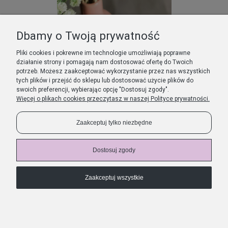
Dbamy o Twoją prywatność
Helichrysum oliwkowe (kocanka)
34,00 zł
Pliki cookies i pokrewne im technologie umożliwiają poprawne
działanie strony i pomagają nam dostosować ofertę do Twoich
Powiadom o dostępności
potrzeb. Możesz zaakceptować wykorzystanie przez nas wszystkich
tych plików i przejść do sklepu lub dostosować użycie plików do
swoich preferencji, wybierając opcję "Dostosuj zgody".
Więcej o plikach cookies przeczytasz w naszej Polityce prywatności.
O NEI FIORI
Zaakceptuj tylko niezbędne
PŁATNOŚCI I DOSTAWA
Dostosuj zgody
POMOC I INFORMACJE
Zaakceptuj wszystkie
MOJE KONTO
Pokaż pełną wersję strony
Sklep internetowy Shoper.pl