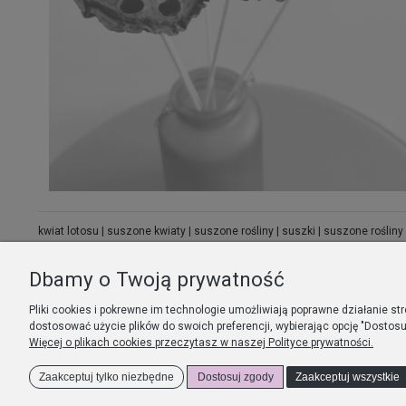
kwiat lotosu | suszone kwiaty | suszone rośliny | suszki | suszone rośliny
bukiet suszonych roślin | naturalna dekoracja | eko dekoracja | ekologicz
Dbamy o Twoją prywatność
Pliki cookies i pokrewne im technologie umożliwiają poprawne działanie s
O NEI FIORI
PŁATNOŚCI I 
dostosować użycie plików do swoich preferencji, wybierając opcję "Dostosu
Więcej o plikach cookies przeczytasz w naszej Polityce prywatności.
O mnie
Formy płatności
Kontakt
Dostawy
Zaakceptuj tylko niezbędne
Dostosuj zgody
Zaakceptuj wszystkie
Blog
Czas realizacji