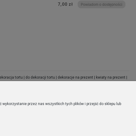
7,00 zł
Powiadom o dostępności
racja tortu | do dekoracji tortu | dekoracje na prezent | kwiaty na prezent |
wykorzystanie przez nas wszystkich tych plików i przejść do sklepu lub
MOJE KONTO
Twoje zamówienia
Ustawienia konta
Przechowalnia