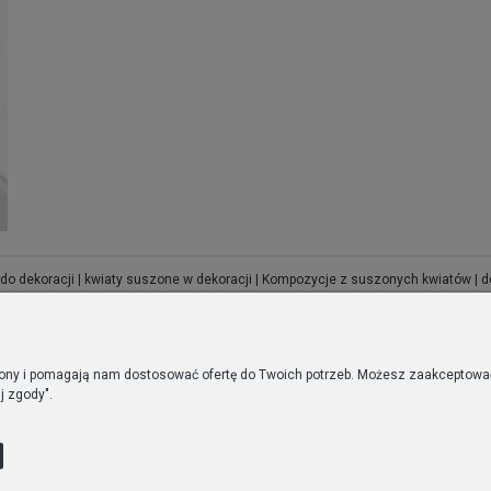
 do dekoracji | kwiaty suszone w dekoracji | Kompozycje z suszonych kwiatów | deko
ne | wnętrza w stylu boho | stylowe dodatki do wnętrz | kwiaty do wazonu |
trony i pomagają nam dostosować ofertę do Twoich potrzeb. Możesz zaakceptować 
DOSTAWA
POMOC I INFORMACJE
j zgody".
Regulaminy
Zwroty i reklamacje
 zamówienia
Polityka prywatności