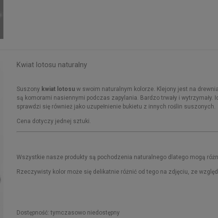
Kwiat lotosu naturalny
Suszony
kwiat lotosu
w swoim naturalnym kolorze. Klejony jest na drewn
są komorami nasiennymi podczas zapylania. Bardzo trwały i wytrzymały. Id
sprawdzi się również jako uzupełnienie bukietu z innych roślin suszonych.
Cena dotyczy jednej sztuki.
Wszystkie nasze produkty są pochodzenia naturalnego dlatego mogą różni
Rzeczywisty kolor może się delikatnie różnić od tego na zdjęciu, ze wzglę
Dostępność:
tymczasowo niedostępny