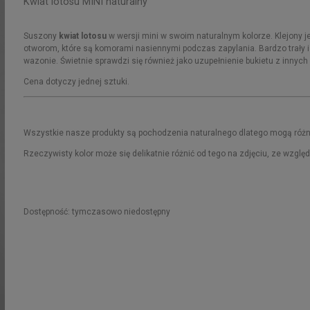
Kwiat lotosu MINI naturalny
Suszony
kwiat lotosu
w wersji mini w swoim naturalnym kolorze. Klejony
otworom, które są komorami nasiennymi podczas zapylania. Bardzo trały i w
wazonie. Świetnie sprawdzi się również jako uzupełnienie bukietu z innych
Cena dotyczy jednej sztuki.
Wszystkie nasze produkty są pochodzenia naturalnego dlatego mogą różni
Rzeczywisty kolor może się delikatnie różnić od tego na zdjęciu, ze wzglę
Dostępność:
tymczasowo niedostępny