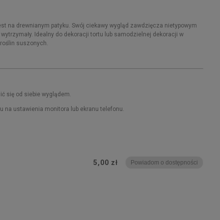
 jest na drewnianym patyku. Swój ciekawy wygląd zawdzięcza nietypowym
ytrzymały. Idealny do dekoracji tortu lub samodzielnej dekoracji w
 roślin suszonych.
ć się od siebie wyglądem.
du na ustawienia monitora lub ekranu telefonu.
5,00 zł
Powiadom o dostępności